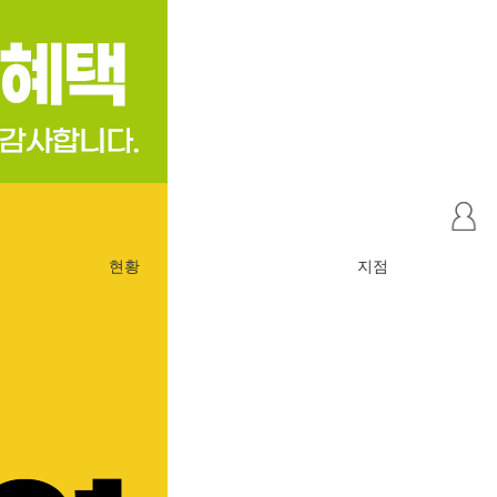
마
이
페
현황
지점
이
지